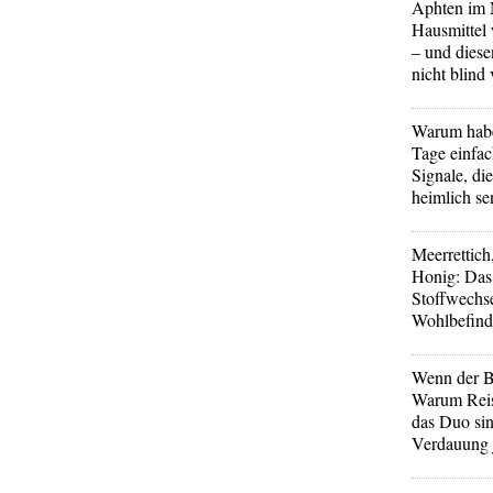
Aphten im 
Hausmittel 
– und diese
nicht blind 
Warum hab
Tage einfac
Signale, di
heimlich se
Meerrettich
Honig: Das 
Stoffwechs
Wohlbefin
Wenn der Ba
Warum Rei
das Duo sin
Verdauung j