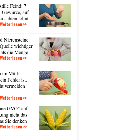
stille Feind: 7
d Gewürze, auf
zu achten lohnt
Weiterlesen >>
d Nierensteine:
Quelle wichtiger
 als die Menge
Weiterlesen >>
n im Müll:
in Fehler ist,
cht vermeiden
Weiterlesen >>
ne GVO" auf
ung nicht das
as Sie denken
Weiterlesen >>