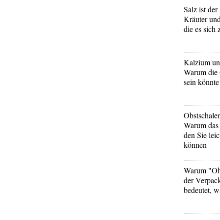
Salz ist der 
Kräuter un
die es sich 
Kalzium un
Warum die 
sein könnte
Obstschale
Warum das e
den Sie lei
können
Warum "Oh
der Verpack
bedeutet, w