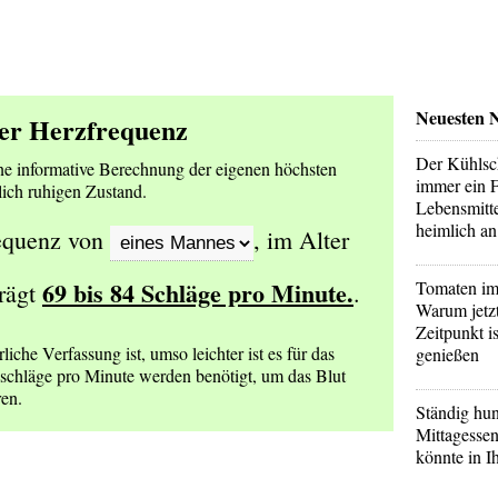
Neuesten 
er Herzfrequenz
Der Kühlsch
ine informative Berechnung der eigenen höchsten
immer ein 
ich ruhigen Zustand.
Lebensmitte
heimlich an
requenz von
, im Alter
69 bis 84
Schläge pro Minute.
Tomaten i
rägt
.
Warum jetzt
Zeitpunkt is
liche Verfassung ist, umso leichter ist es für das
genießen
schläge pro Minute werden benötigt, um das Blut
ren.
Ständig hu
Mittagesse
könnte in I