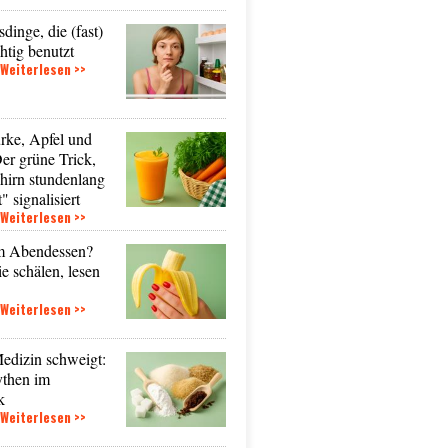
dinge, die (fast)
htig benutzt
Weiterlesen >>
rke, Apfel und
Der grüne Trick,
hirn stundenlang
t" signalisiert
Weiterlesen >>
m Abendessen?
ie schälen, lesen
Weiterlesen >>
edizin schweigt:
then im
k
Weiterlesen >>