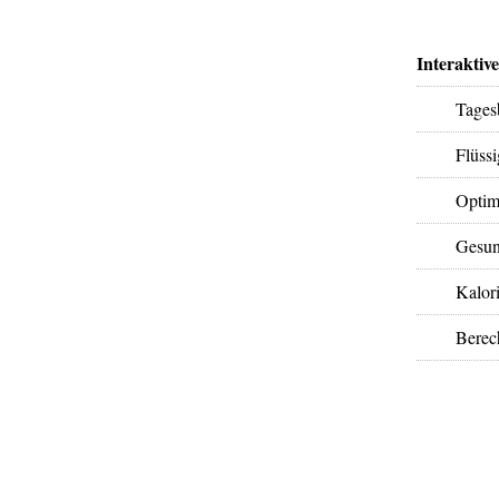
Interaktiv
Tages
Flüss
Optim
Gesun
Kalori
Berec