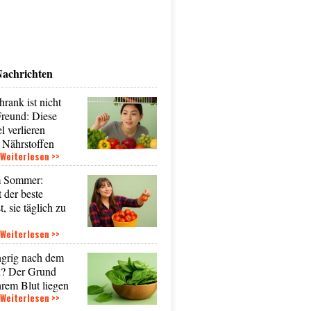
Nachrichten
rank ist nicht
Freund: Diese
l verlieren
 Nährstoffen
Weiterlesen >>
m Sommer:
 der beste
t, sie täglich zu
Weiterlesen >>
ngrig nach dem
n? Der Grund
hrem Blut liegen
Weiterlesen >>