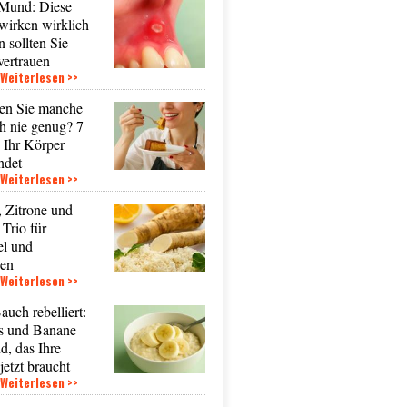
Mund: Diese
wirken wirklich
n sollten Sie
vertrauen
Weiterlesen >>
en Sie manche
h nie genug? 7
e Ihr Körper
ndet
Weiterlesen >>
, Zitrone und
Trio für
el und
den
Weiterlesen >>
uch rebelliert:
s und Banane
d, das Ihre
etzt braucht
Weiterlesen >>