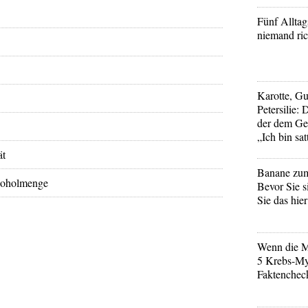
Fünf Alltags
niemand ric
Karotte, Gu
Petersilie: 
der dem Ge
„Ich bin sat
ät
Banane zu
koholmenge
Bevor Sie s
Sie das hier
Wenn die M
5 Krebs-My
Faktenchec