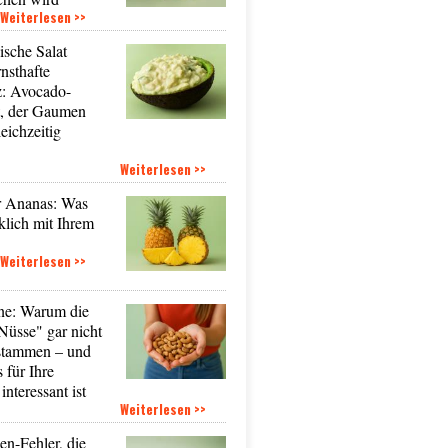
Weiterlesen >>
ische Salat
nsthafte
: Avocado-
t, der Gaumen
eichzeitig
Weiterlesen >>
r Ananas: Was
rklich mit Ihrem
Weiterlesen >>
ne: Warum die
Nüsse" gar nicht
 stammen – und
 für Ihre
nteressant ist
Weiterlesen >>
n-Fehler, die