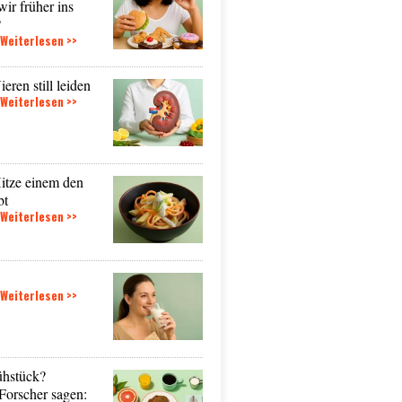
wir früher ins
?
Weiterlesen >>
eren still leiden
Weiterlesen >>
itze einem den
bt
Weiterlesen >>
Weiterlesen >>
ühstück?
Forscher sagen: