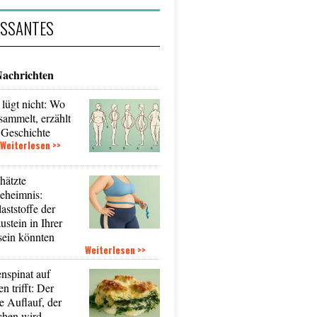
ESSANTES
Nachrichten
lügt nicht: Wo
nsammelt, erzählt
 Geschichte
Weiterlesen >>
hätzte
eheimnis:
ststoffe der
ustein in Ihrer
sein könnten
Weiterlesen >>
nspinat auf
n trifft: Der
 Auflauf, der
chen wird