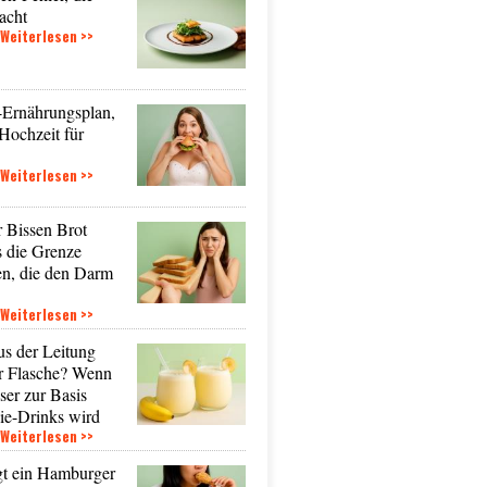
macht
Weiterlesen >>
-Ernährungsplan,
 Hochzeit für
Weiterlesen >>
r Bissen Brot
s die Grenze
en, die den Darm
Weiterlesen >>
us der Leitung
er Flasche? Wenn
er zur Basis
ie-Drinks wird
Weiterlesen >>
t ein Hamburger