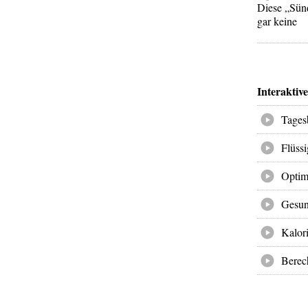
Diese „Sünd
gar keine
Interaktiv
Tages
Flüss
Optim
Gesun
Kalori
Berec