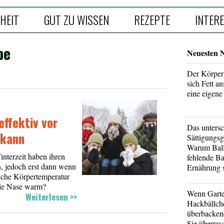
HEIT
GUT ZU WISSEN
REZEPTE
INTER
pe
Neuesten 
Der Körper 
sich Fett a
eine eigene
effektiv vor
Das untersc
 kann
Sättigungsg
Warum Balla
nterzeit haben ihren
fehlende Ba
, jedoch erst dann wenn
Ernährung 
liche Körpertemperatur
die Nase warm?
Wenn Garte
Weiterlesen >>
Hackbällche
überbackene
Sie überras