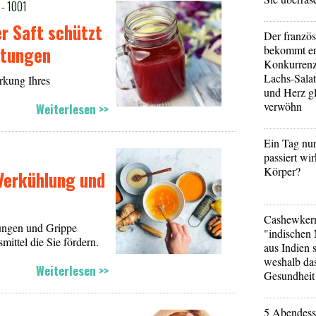
- 1001
er Saft schützt
Der französ
ältungen
bekommt er
Konkurrenz
Lachs-Sala
rkung Ihres
und Herz gl
verwöhn
Weiterlesen >>
Ein Tag nu
passiert wi
Körper?
Verkühlung und
Cashewker
tungen und Grippe
"indischen 
mittel die Sie fördern.
aus Indien
weshalb das
Weiterlesen >>
Gesundheit i
5 Abendesse